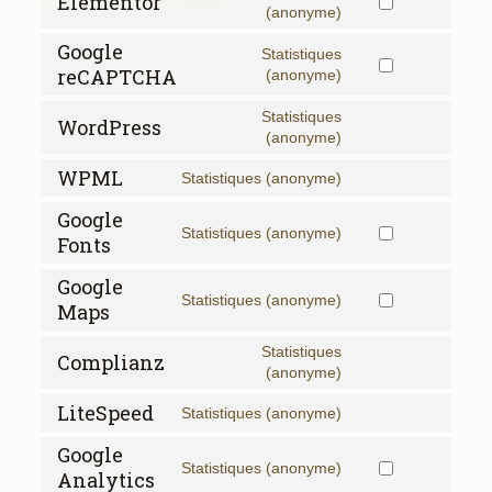
Elementor
Consent
(anonyme)
to
service
Google
Statistiques
elementor
Consent
reCAPTCHA
(anonyme)
to
service
Statistiques
WordPress
google-
Consent
(anonyme)
recaptcha
to
service
WPML
Statistiques (anonyme)
Consent
wordpress
to
Google
service
Statistiques (anonyme)
Consent
Fonts
wpml
to
service
Google
google-
Statistiques (anonyme)
Consent
Maps
fonts
to
service
Statistiques
Complianz
google-
Consent
(anonyme)
maps
to
service
LiteSpeed
Statistiques (anonyme)
Consent
complianz
to
Google
service
Statistiques (anonyme)
Consent
Analytics
litespeed