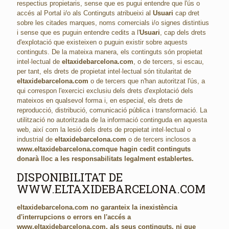
respectius propietaris, sense que es pugui entendre que l'ús o
accés al Portal i/o als Continguts atribueixi al
Usuari
cap dret
sobre les citades marques, noms comercials i/o signes distintius
i sense que es puguin entendre cedits a l'
Usuari
, cap dels drets
d'explotació que existeixen o puguin existir sobre aquests
continguts. De la mateixa manera, els continguts són propietat
intel·lectual de
eltaxidebarcelona.com
, o de tercers, si escau,
per tant, els drets de propietat intel·lectual són titularitat de
eltaxidebarcelona.com
o de tercers que n'han autoritzat l'ús, a
qui correspon l'exercici exclusiu dels drets d'explotació dels
mateixos en qualsevol forma i, en especial, els drets de
reproducció, distribució, comunicació pública i transformació. La
utilització no autoritzada de la informació continguda en aquesta
web, així com la lesió dels drets de propietat intel·lectual o
industrial de
eltaxidebarcelona.com
o de tercers inclosos a
www.eltaxidebarcelona.com
que hagin cedit continguts
donarà lloc a les responsabilitats legalment establertes.
DISPONIBILITAT DE
WWW.ELTAXIDEBARCELONA.COM
eltaxidebarcelona.com
no garanteix la inexistència
d'interrupcions o errors en l'accés a
www.eltaxidebarcelona.com
, als seus continguts, ni que