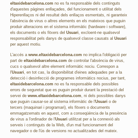
eltaxidebarcelona.com
no es fa responsable dels continguts
d'aquestes pàgines enllaçades, del funcionament o utilitat dels
Hiperenllaços ni del resultat dels enllaços esmentats, ni garanteix
l'absència de virus o altres elements en els mateixos que puguin
produir alteracions en el sistema informàtic (hardware i software),
els documents o els fitxers del
Usuari
, excloent-ne qualsevol
responsabilitat pels danys de qualsevol classe causats al
Usuari
per aquest motiu.
L'accés a
www.eltaxidebarcelona.com
no implica l'obligació per
part de
eltaxidebarcelona.com
de controlar l'absència de virus,
cucs o qualsevol altre element informàtic nociu. Correspon a
l'
Usuari
, en tot cas, la disponibilitat d'eines adequades per a la
detecció i desinfecció de programes informàtics nocius, per tant,
eltaxidebarcelona.com
no es fa responsable dels possibles
errors de seguretat que es puguin produir durant la prestació del
servei de
www.eltaxidebarcelona.com
, ni dels possibles danys
que puguin causar-se al sistema informàtic de l'
Usuari
o de
tercers (maquinari i programari), els fitxers o documents
emmagatzemats en aquest, com a conseqüència de la presència
de virus a l'ordinador de l'
Usuari
utilitzat per a la connexió als
serveis i continguts de la Web, d'un mal funcionament del
navegador o de l'ús de versions no actualitzades del mateix.