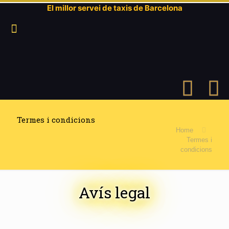
El millor servei de taxis de Barcelona
Termes i condicions
Home
Termes i
condicions
Avís legal