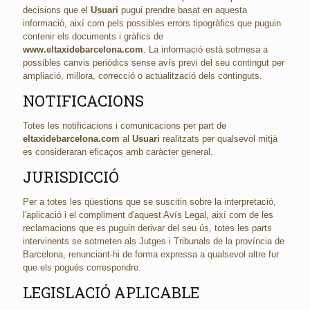
decisions que el
Usuari
pugui prendre basat en aquesta
informació, així com pels possibles errors tipogràfics que puguin
contenir els documents i gràfics de
www.eltaxidebarcelona.com
. La informació està sotmesa a
possibles canvis periòdics sense avís previ del seu contingut per
ampliació, millora, correcció o actualització dels continguts.
NOTIFICACIONS
Totes les notificacions i comunicacions per part de
eltaxidebarcelona.com
al
Usuari
realitzats per qualsevol mitjà
es consideraran eficaços amb caràcter general.
JURISDICCIÓ
Per a totes les qüestions que se suscitin sobre la interpretació,
l'aplicació i el compliment d'aquest Avís Legal, així com de les
reclamacions que es puguin derivar del seu ús, totes les parts
intervinents se sotmeten als Jutges i Tribunals de la província de
Barcelona, ​​renunciant-hi de forma expressa a qualsevol altre fur
que els pogués correspondre.
LEGISLACIÓ APLICABLE