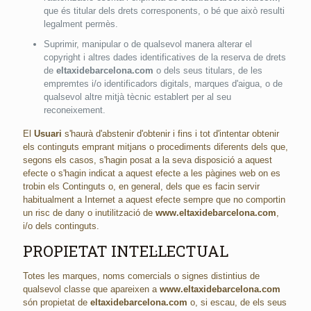
que és titular dels drets corresponents, o bé que això resulti
legalment permès.
Suprimir, manipular o de qualsevol manera alterar el
copyright i altres dades identificatives de la reserva de drets
de
eltaxidebarcelona.com
o dels seus titulars, de les
empremtes i/o identificadors digitals, marques d'aigua, o de
qualsevol altre mitjà tècnic establert per al seu
reconeixement.
El
Usuari
s'haurà d'abstenir d'obtenir i fins i tot d'intentar obtenir
els continguts emprant mitjans o procediments diferents dels que,
segons els casos, s'hagin posat a la seva disposició a aquest
efecte o s'hagin indicat a aquest efecte a les pàgines web on es
trobin els Continguts o, en general, dels que es facin servir
habitualment a Internet a aquest efecte sempre que no comportin
un risc de dany o inutilització de
www.eltaxidebarcelona.com
,
i/o dels continguts.
PROPIETAT INTEL·LECTUAL
Totes les marques, noms comercials o signes distintius de
qualsevol classe que apareixen a
www.eltaxidebarcelona.com
són propietat de
eltaxidebarcelona.com
o, si escau, de els seus