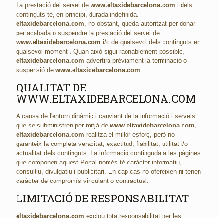
La prestació del servei de
www.eltaxidebarcelona.com
i dels
continguts té, en principi, durada indefinida.
eltaxidebarcelona.com
, no obstant, queda autoritzat per donar
per acabada o suspendre la prestació del servei de
www.eltaxidebarcelona.com
i/o de qualsevol dels continguts en
qualsevol moment . Quan això sigui raonablement possible,
eltaxidebarcelona.com
advertirà prèviament la terminació o
suspensió de
www.eltaxidebarcelona.com
.
QUALITAT DE
WWW.ELTAXIDEBARCELONA.COM
A causa de l'entorn dinàmic i canviant de la informació i serveis
que se subministren per mitjà de
www.eltaxidebarcelona.com
,
eltaxidebarcelona.com
realitza el millor esforç, però no
garanteix la completa veracitat, exactitud, fiabilitat, utilitat i/o
actualitat dels continguts. La informació continguda a les pàgines
que componen aquest Portal només té caràcter informatiu,
consultiu, divulgatiu i publicitari. En cap cas no ofereixen ni tenen
caràcter de compromís vinculant o contractual.
LIMITACIÓ DE RESPONSABILITAT
eltaxidebarcelona.com
exclou tota responsabilitat per les