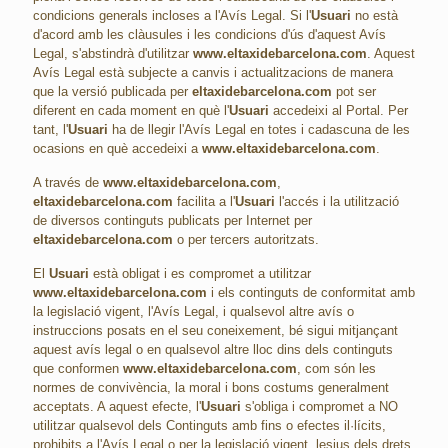
condicions generals incloses a l'Avís Legal. Si l'
Usuari
no està
d'acord amb les clàusules i les condicions d'ús d'aquest Avís
Legal, s'abstindrà d'utilitzar
www.eltaxidebarcelona.com
. Aquest
Avís Legal està subjecte a canvis i actualitzacions de manera
que la versió publicada per
eltaxidebarcelona.com
pot ser
diferent en cada moment en què l'
Usuari
accedeixi al Portal. Per
tant, l'
Usuari
ha de llegir l'Avís Legal en totes i cadascuna de les
ocasions en què accedeixi a
www.eltaxidebarcelona.com
.
A través de
www.eltaxidebarcelona.com
,
eltaxidebarcelona.com
facilita a l'
Usuari
l'accés i la utilització
de diversos continguts publicats per Internet per
eltaxidebarcelona.com
o per tercers autoritzats.
El
Usuari
està obligat i es compromet a utilitzar
www.eltaxidebarcelona.com
i els continguts de conformitat amb
la legislació vigent, l'Avís Legal, i qualsevol altre avís o
instruccions posats en el seu coneixement, bé sigui mitjançant
aquest avís legal o en qualsevol altre lloc dins dels continguts
que conformen
www.eltaxidebarcelona.com
, com són les
normes de convivència, la moral i bons costums generalment
acceptats. A aquest efecte, l'
Usuari
s'obliga i compromet a NO
utilitzar qualsevol dels Continguts amb fins o efectes il·lícits,
prohibits a l'Avís Legal o per la legislació vigent, lesius dels drets