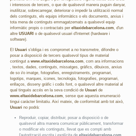
i interessos de tercers, o que de qualsevol manera puguin danyar,
inutilitzar, sobrecarregar, deteriorar o impedir la utilització normal
dels continguts, els equips informàtics o els documents, arxius i
tota mena de continguts emmagatzemats a qualsevol equip
informàtic propis o contractats per
eltaxidebarcelona.com
, d'un
altre
USUARI
o de qualsevol usuari d'Internet (hardware i
software).
El
Usuari
s'obliga i es compromet a no transmetre, difondre o
posar a disposició de tercers qualsevol tipus de material
contingut a
www.eltaxidebarcelona.com
, com ara informacions
, textos, dades, continguts, missatges, gràfics, dibuixos, arxius
de so i/o imatge, fotografies, enregistraments, programari,
logotips, marques, icones, tecnologia, fotografies, programari,
enllaços, disseny gràfic i codis font, o qualsevol altre material al
qual tingués accés en la seva condició de
Usuari
de
www.eltaxidebarcelona.com
, sense que aquesta enumeració
tingui caràcter limitatiu. Així mateix, de conformitat amb tot això,
Usuari
no podrà:
Reproduir, copiar, distribuir, posar a disposició o de
qualsevol altra manera comunicar públicament, transformar
o modificar els continguts, llevat que es compti amb
l'autorització escrita i explícita de
eltaxidebarcelona.com
,