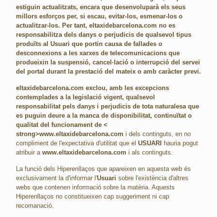
estiguin actualitzats, encara que desenvoluparà els seus
millors esforços per, si escau, evitar-los, esmenar-los o
actualitzar-los. Per tant,
eltaxidebarcelona.com
no es
responsabilitza dels danys o perjudicis de qualsevol tipus
produïts al
Usuari
que portin causa de fallades o
desconnexions a les xarxes de telecomunicacions que
produeixin la suspensió, cancel·lació o interrupció del servei
del portal durant la prestació del mateix o amb caràcter previ.
eltaxidebarcelona.com
exclou, amb les excepcions
contemplades a la legislació vigent, qualsevol
responsabilitat pels danys i perjudicis de tota naturalesa que
es puguin deure a la manca de disponibilitat, continuïtat o
qualitat del funcionament de <
strong>www.eltaxidebarcelona.com
i dels continguts, en no
compliment de l'expectativa d'utilitat que el
USUARI
hauria pogut
atribuir a
www.eltaxidebarcelona.com
i als continguts.
La funció dels Hiperenllaços que apareixen en aquesta web és
exclusivament la d'informar l'
Usuari
sobre l'existència d'altres
webs que contenen informació sobre la matèria. Aquests
Hiperenllaços no constitueixen cap suggeriment ni cap
recomanació.